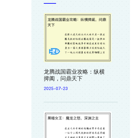
龙腾战国霸业攻略：纵横
捭阖，问鼎天下
2025-07-23